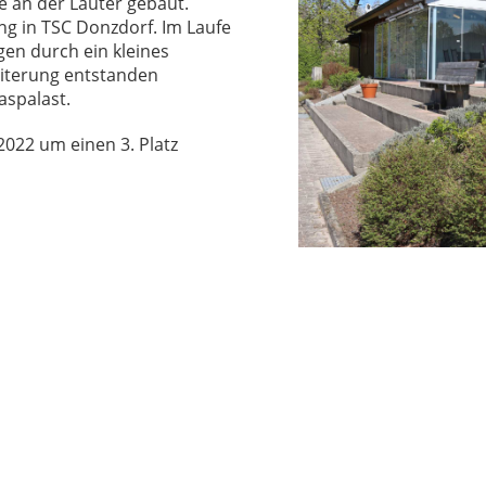
 an der Lauter gebaut.
g in TSC Donzdorf. Im Laufe
en durch ein kleines
eiterung entstanden
aspalast.
022 um einen 3. Platz