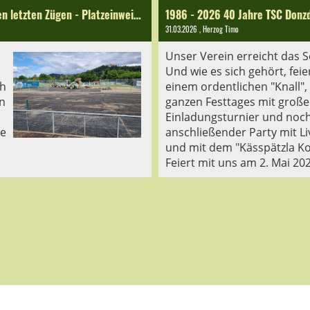
Erneuerung der Platzbeläge von Platz 1&2 in den letzten Zügen - Platzeinweihung Samstag 20.06.26 ab 14:00!
1986 - 2026 40 Jahre TSC Donzdo
31.03.2026
, Herzog Timo
Unser Verein erreicht das 
Und wie es sich gehört, feie
ch
einem ordentlichen "Knall",
n
ganzen Festtages mit groß
Einladungsturnier und noc
ie
anschließender Party mit L
und mit dem "Kässpätzla 
Feiert mit uns am 2. Mai 20