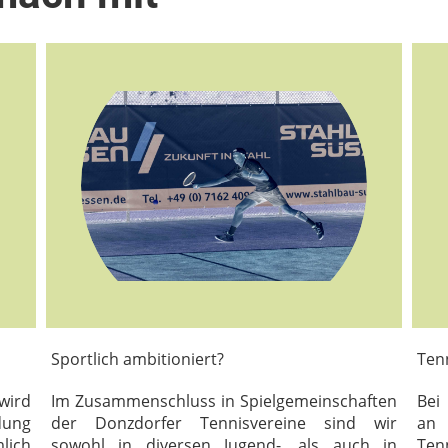
Sportlich ambitioniert?
Tenn
wird
Im Zusammenschluss in Spielgemeinschaften
Bei
dung
der Donzdorfer Tennisvereine sind wir
an
lich
sowohl in diversen Jugend-, als auch in
Ten