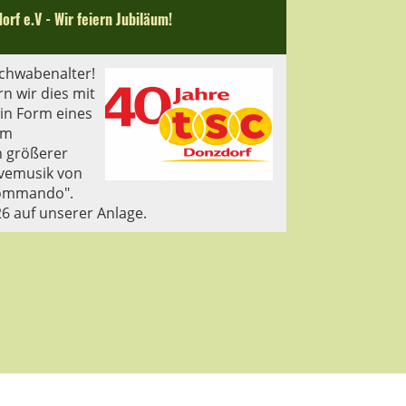
rf e.V - Wir feiern Jubiläum!
Schwabenalter!
rn wir dies mit
 in Form eines
em
h größerer
ivemusik von
Kommando".
26 auf unserer Anlage.